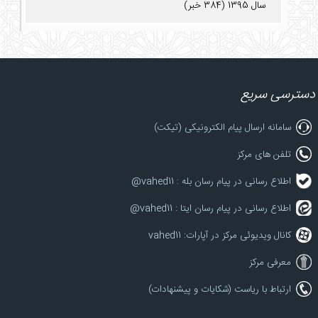
سال 1395 (384 خبر)
دسترسی سریع
سامانه ارسال پیام الکترونیکی (تیکت)
تلفن های مرکز
اطلاع رسانی در پیام رسان بله : vahed11@
اطلاع رسانی در پیام رسان ایتا : vahed11@
کانال ویدیوئی مرکز در آپارات: vahed11
معرفی مرکز
ارتباط با ریاست (شکایات و پیشنهادات)