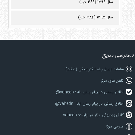
سال 1396 (489 خبر)
سال 1395 (384 خبر)
دسترسی سریع
سامانه ارسال پیام الکترونیکی (تیکت)
تلفن های مرکز
اطلاع رسانی در پیام رسان بله : vahed11@
اطلاع رسانی در پیام رسان ایتا : vahed11@
کانال ویدیوئی مرکز در آپارات: vahed11
معرفی مرکز