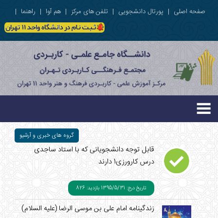
صفحه اصلی
|
پورتال دانشجویی
|
تلفن های مرکز
|
هم آوا
|
راهنما
|
گروه های خبری و آرشیو
قابل توجه دانشجویانی که با استاد ساجدی
درس کارورزی1 دارند
تاریخ درج: 1395/5/31
بازدید: 826
زندگینامه امام علی بن موسی الرضا (علیه السلام)