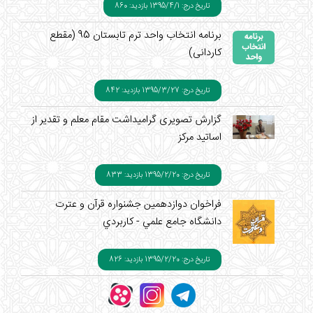
تاریخ درج: 1395/4/1
بازدید: 860
برنامه انتخاب واحد ترم تابستان 95 (مقطع
کاردانی)
تاریخ درج: 1395/3/27
بازدید: 842
گزارش تصویری گرامیداشت مقام معلم و تقدیر از
اساتید مرکز
تاریخ درج: 1395/2/20
بازدید: 833
فراخوان دوازدهمين جشنواره قرآن و عترت
دانشگاه جامع علمي - کاربردي
تاریخ درج: 1395/2/20
بازدید: 826