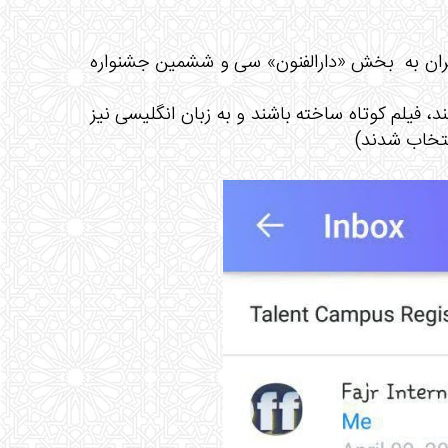
ی جناب آقای «محمد حسنی » دبیر کانون فیلم و عکس مرکز 11 تهران به بخش «دارالفنون» سی و ششمین جشنواره
د، فیلم کوتاه ساخته باشند و به زبان انگلیسی نیز