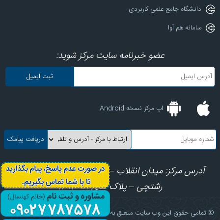
دانشگاه جامع علمی کاربردی
سامانه هم آوا
عضو خبرنامه سایت مرکز شوید:
اپ مرکز نسخه Android
آدرس مرکز: میدان انقلاب – ابتدای کارگرجنوبی – کوچه
رشتچی – پلاک های 8، 10، 12
© تمامی حقوق این وب سایت متعلق به مرکز آموزش علمی کاربردی فرهنگ و هنر