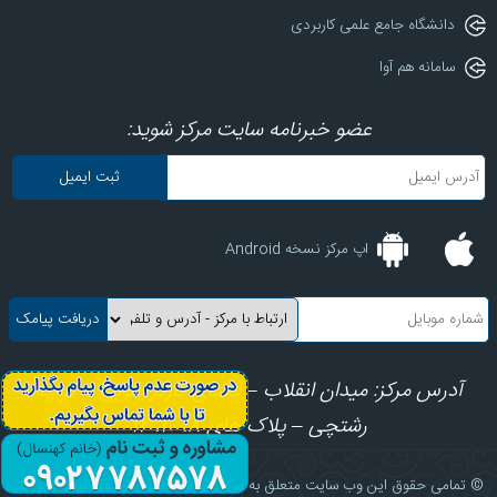
دانشگاه جامع علمی کاربردی
سامانه هم آوا
عضو خبرنامه سایت مرکز شوید:
اپ مرکز نسخه Android
آدرس مرکز: میدان انقلاب – ابتدای کارگرجنوبی – کوچه
رشتچی – پلاک های 8، 10، 12
© تمامی حقوق این وب سایت متعلق به مرکز آموزش علمی کاربردی فرهنگ و هنر