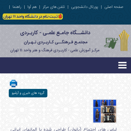
صفحه اصلی
|
پورتال دانشجویی
|
تلفن های مرکز
|
هم آوا
|
راهنما
|
گروه های خبری و آرشیو
لباس های اجتماع (بانوان) طراحی شده با المانهای ایرانی