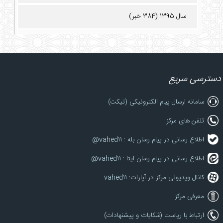
سال 1395 (384 خبر)
دسترسی سریع
سامانه ارسال پیام الکترونیکی (تیکت)
تلفن های مرکز
اطلاع رسانی در پیام رسان بله : vahed11@
اطلاع رسانی در پیام رسان ایتا : vahed11@
کانال ویدیوئی مرکز در آپارات: vahed11
معرفی مرکز
ارتباط با ریاست (شکایات و پیشنهادات)