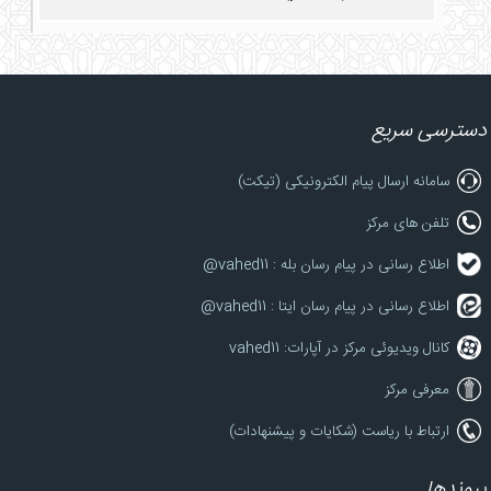
دسترسی سریع
سامانه ارسال پیام الکترونیکی (تیکت)
تلفن های مرکز
اطلاع رسانی در پیام رسان بله : vahed11@
اطلاع رسانی در پیام رسان ایتا : vahed11@
کانال ویدیوئی مرکز در آپارات: vahed11
معرفی مرکز
ارتباط با ریاست (شکایات و پیشنهادات)
پیوندها