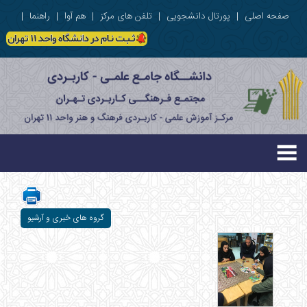
صفحه اصلی
|
پورتال دانشجویی
|
تلفن های مرکز
|
هم آوا
|
راهنما
|
گروه های خبری و آرشیو