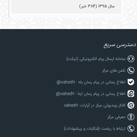
سال 1395 (384 خبر)
دسترسی سریع
سامانه ارسال پیام الکترونیکی (تیکت)
تلفن های مرکز
اطلاع رسانی در پیام رسان بله : vahed11@
اطلاع رسانی در پیام رسان ایتا : vahed11@
کانال ویدیوئی مرکز در آپارات: vahed11
معرفی مرکز
ارتباط با ریاست (شکایات و پیشنهادات)