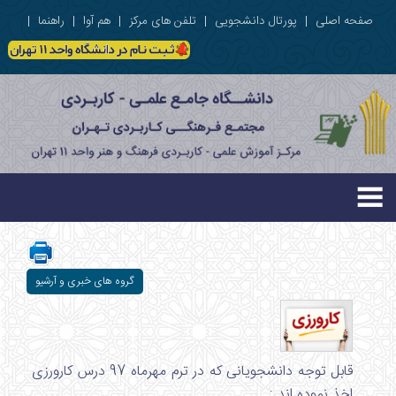
صفحه اصلی
|
پورتال دانشجویی
|
تلفن های مرکز
|
هم آوا
|
راهنما
|
گروه های خبری و آرشیو
قابل توجه دانشجویانی که در ترم مهرماه 97 درس کارورزی
اخذ نموده اند :