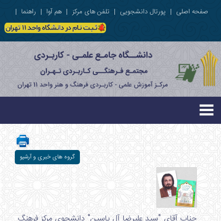
صفحه اصلی
|
پورتال دانشجویی
|
تلفن های مرکز
|
هم آوا
|
راهنما
|
گروه های خبری و آرشیو
جناب آقاي "سيد عليرضا آل ياسين" دانشجوي مركز فرهنگ