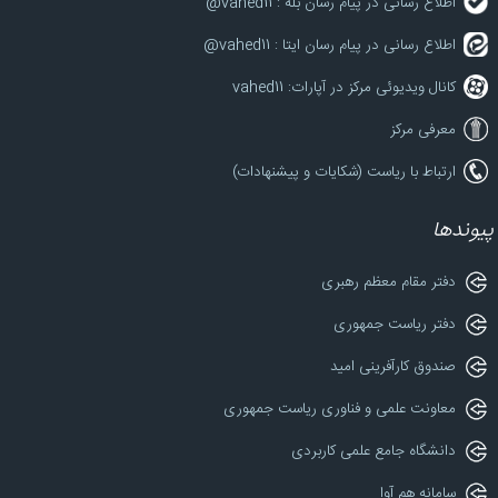
اطلاع رسانی در پیام رسان بله : vahed11@
اطلاع رسانی در پیام رسان ایتا : vahed11@
کانال ویدیوئی مرکز در آپارات: vahed11
معرفی مرکز
ارتباط با ریاست (شکایات و پیشنهادات)
پیوندها
دفتر مقام معظم رهبری
دفتر ریاست جمهوری
صندوق کارآفرینی امید
معاونت علمی و فناوری ریاست جمهوری
دانشگاه جامع علمی کاربردی
سامانه هم آوا