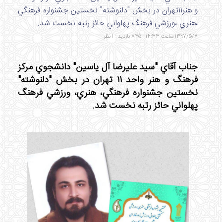
و هنر١١تهران در بخش "دلنوشته" نخستين جشنواره فرهنگي
،هنري ،ورزشي فرهنگ پهلواني حائز رتبه نخست شد.
1397/5/7 ساعت 14:33 - 845 بازدید - 1 نظر
جناب آقاي "سيد عليرضا آل ياسين" دانشجوي مركز
فرهنگ و هنر واحد ١١ تهران در بخش "دلنوشته"
نخستين جشنواره فرهنگي، هنري، ورزشي فرهنگ
پهلواني حائز رتبه نخست شد.