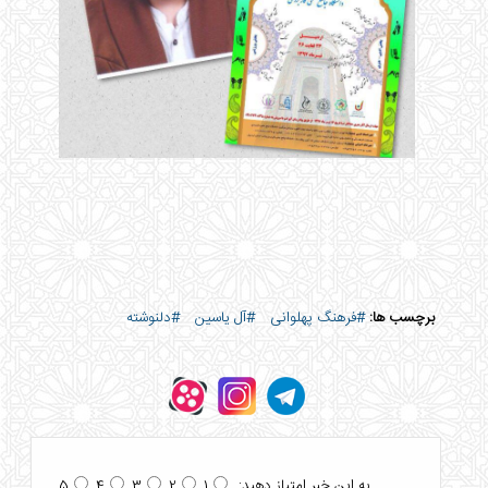
برچسب ها:
#فرهنگ پهلوانی
#آل یاسین
#دلنوشته
به این خبر امتیاز دهید:
5
4
3
2
1