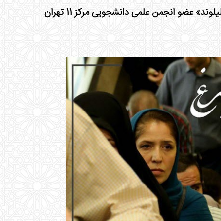
نشست نقد و بررسی مستند «سی مرغ تا سیمرغ» کاری از آقای «امیر جلیلوند» عضو انجمن علمی دانشجویی مرکز 11 تهران