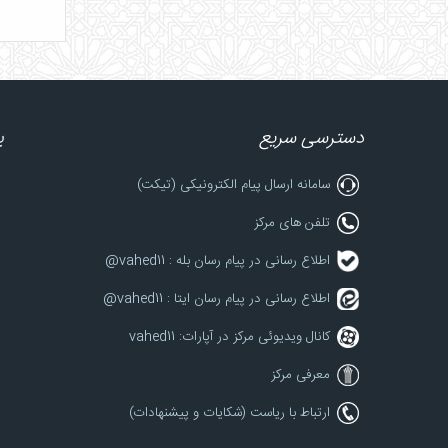
دسترسی سریع
پ
سامانه ارسال پیام الکترونیکی (تیکت)
تلفن های مرکز
اطلاع رسانی در پیام رسان بله : vahed11@
اطلاع رسانی در پیام رسان ایتا : vahed11@
کانال ویدیوئی مرکز در آپارات: vahed11
معرفی مرکز
ارتباط با ریاست (شکایات و پیشنهادات)