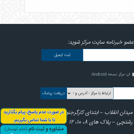
عضو خبرنامه سایت مرکز شوید:
اپ مرکز نسخه Android
میدان انقلاب – ابتدای کارگرجنوبی – کوچه
رشتچی – پلاک های 8، 10، 12