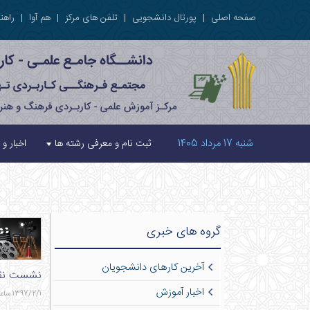
صفحه اصلی
|
پورتال دانشجویی
|
تلفن های مرکز
|
هم آوا
|
راهنم
شنبه 17 مرداد 1405
ثبت نام و معرفی رشته ها
اخبار و 
گروه های خبری
آخرین کارهای دانشجویان
نشست نقد و
اخبار آموزش
1397/2/1 ساعت 9:27 - 828 بازدید - 1 نظر