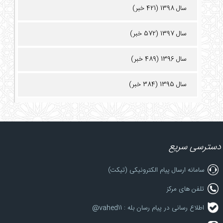
سال 1398 (421 خبر)
سال 1397 (572 خبر)
سال 1396 (489 خبر)
سال 1395 (384 خبر)
دسترسی سریع
سامانه ارسال پیام الکترونیکی (تیکت)
تلفن های مرکز
اطلاع رسانی در پیام رسان بله : vahed11@