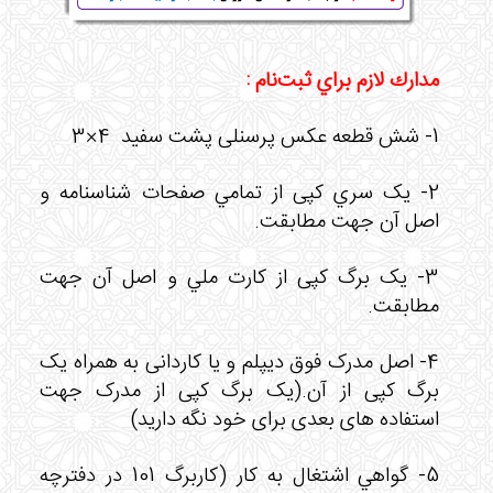
مدارك لازم براي ثبت‌نام :
1- شش قطعه عكس پرسنلی پشت سفید 4×3
2- یک سري کپی از تمامي صفحات شناسنامه و
اصل آن جهت مطابقت.
3- یک برگ کپی از كارت ملي و اصل آن جهت
مطابقت.
4- اصل مدرک فوق دیپلم و یا کاردانی به همراه یک
برگ کپی از آن.(یک برگ کپی از مدرک جهت
استفاده های بعدی برای خود نگه دارید)
5- گواهي اشتغال به کار (كاربرگ 101 در دفترچه