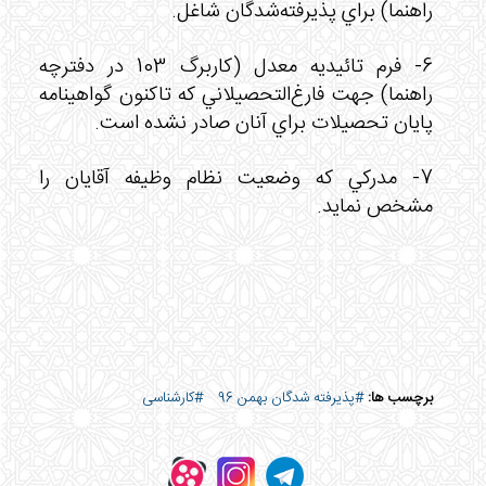
راهنما) براي پذيرفته‌شدگان شاغل.
6- فرم تائيديه معدل (كاربرگ 103 در دفترچه
راهنما) جهت فارغ‌التحصيلاني كه تاكنون گواهينامه
پايان تحصيلات براي آنان صادر نشده است.
7- مدركي كه وضعيت نظام وظيفه آقایان را
مشخص نمايد.
برچسب ها:
#پذیرفته شدگان بهمن 96
#کارشناسی