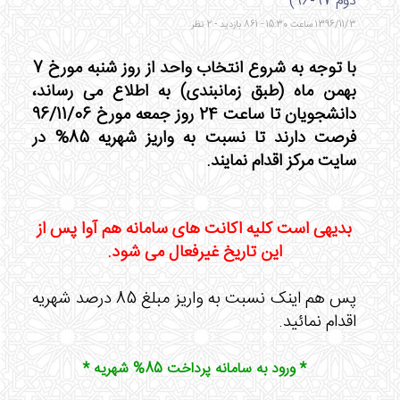
دوم 97-96)
1396/11/3 ساعت 15:30 - 861 بازدید - 2 نظر
با توجه به شروع انتخاب واحد از روز شنبه مورخ 7
بهمن ماه (طبق زمانبندی) به اطلاع می رساند،
دانشجویان تا ساعت 24 روز جمعه مورخ 96/11/06
فرصت دارند تا نسبت به واریز شهریه 85% در
سایت مرکز اقدام نمایند.
بدیهی است کلیه اکانت های سامانه هم آوا پس از
این تاریخ غیرفعال می شود.
پس هم اینک نسبت به واریز مبلغ 85 درصد شهریه
اقدام نمائید.
* ورود به سامانه پرداخت 85% شهریه *