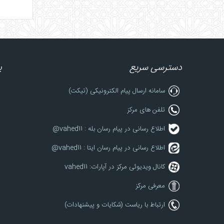
دسترسی سریع
پ
سامانه ارسال پیام الکترونیکی (تیکت)
تلفن های مرکز
اطلاع رسانی در پیام رسان بله : vahed11@
اطلاع رسانی در پیام رسان ایتا : vahed11@
کانال ویدیوئی مرکز در آپارات: vahed11
معرفی مرکز
ارتباط با ریاست (شکایات و پیشنهادات)