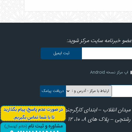
عضو خبرنامه سایت مرکز شوید:
اپ مرکز نسخه Android
میدان انقلاب – ابتدای کارگرجنوبی – کوچه
رشتچی – پلاک های 8، 10، 12