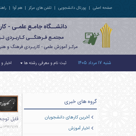
صفحه اصلی
|
پورتال دانشجویی
|
تلفن های مرکز
|
هم آوا
|
راهنم
شنبه 17 مرداد 1405
ثبت نام و معرفی رشته ها
اخبار و 
گروه های خبری
آخرین کارهای دانشجویان
قابل توجه
1396/9/27 ساعت 17:37 - 833 بازدید - 3 نظر
اخبار آموزش