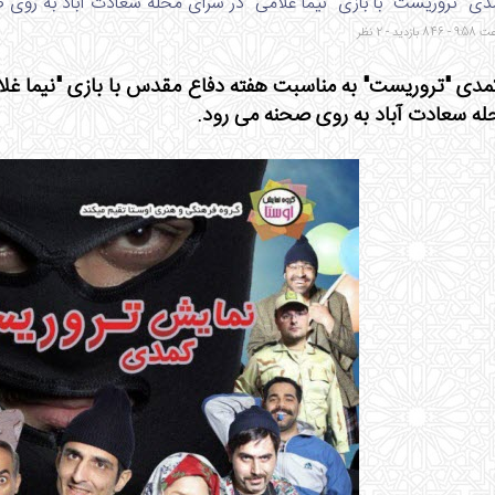
ی "تروریست" با بازی" نیما غلامی" در سرای محله سعادت آباد به روی 
ه سعادت آباد به روی صحنه می رود.