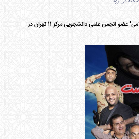
صحنه می رود.
نمایش کمدی "تروریست" به مناسبت هفته دفاع مقدس با بازی "نیما غلامی" عضو انجمن علمی دانشجویی مرکز 11 تهران در