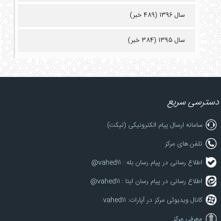
سال 1396 (489 خبر)
سال 1395 (384 خبر)
دسترسی سریع
سامانه ارسال پیام الکترونیکی (تیکت)
تلفن های مرکز
اطلاع رسانی در پیام رسان بله : vahed11@
اطلاع رسانی در پیام رسان ایتا : vahed11@
کانال ویدیوئی مرکز در آپارات: vahed11
معرفی مرکز