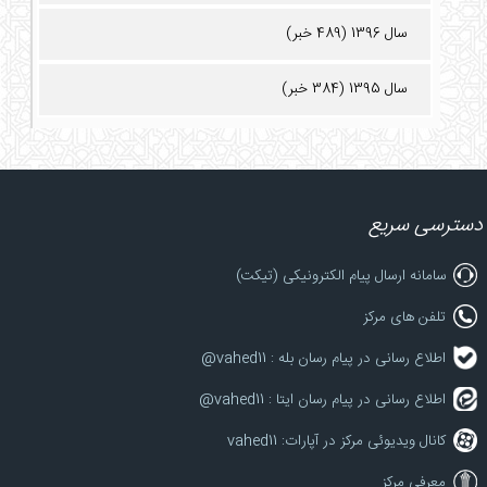
سال 1396 (489 خبر)
سال 1395 (384 خبر)
دسترسی سریع
سامانه ارسال پیام الکترونیکی (تیکت)
تلفن های مرکز
اطلاع رسانی در پیام رسان بله : vahed11@
اطلاع رسانی در پیام رسان ایتا : vahed11@
کانال ویدیوئی مرکز در آپارات: vahed11
معرفی مرکز