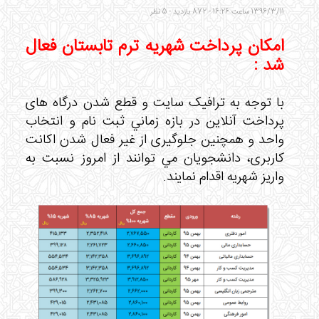
1396/3/11 ساعت 16:26 - 872 بازدید - 5 نظر
امکان پرداخت شهریه ترم تابستان فعال
شد :
با توجه به ترافيک سايت و قطع شدن درگاه های
پرداخت آنلاین در بازه زماني ثبت نام و انتخاب
واحد و همچنین جلوگیری از غیر فعال شدن اکانت
کاربری، دانشجويان مي توانند از امروز نسبت به
واريز شهريه اقدام نمایند.