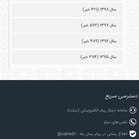
سال 1398 (421 خبر)
سال 1397 (572 خبر)
سال 1396 (489 خبر)
سال 1395 (384 خبر)
دسترسی سریع
سامانه ارسال پیام الکترونیکی (تیکت)
تلفن های مرکز
اطلاع رسانی در پیام رسان بله : vahed11@