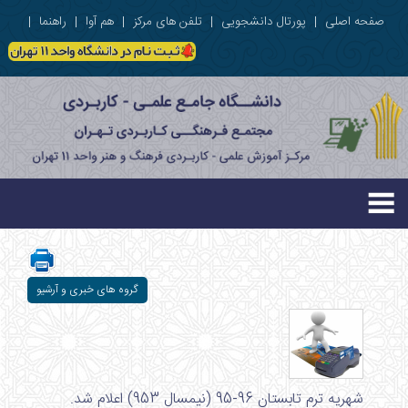
صفحه اصلی
|
پورتال دانشجویی
|
تلفن های مرکز
|
هم آوا
|
راهنما
|
گروه های خبری و آرشیو
شهریه ترم تابستان 96-95 (نیمسال 953) اعلام شد.