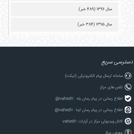
سال 1396 (489 خبر)
سال 1395 (384 خبر)
دسترسی سریع
سامانه ارسال پیام الکترونیکی (تیکت)
تلفن های مرکز
اطلاع رسانی در پیام رسان بله : vahed11@
اطلاع رسانی در پیام رسان ایتا : vahed11@
کانال ویدیوئی مرکز در آپارات: vahed11
معرفی مرکز