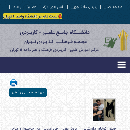
صفحه اصلی
|
پورتال دانشجویی
|
تلفن های مرکز
|
هم آوا
|
راهنما
|
گروه های خبری و آرشیو
فیلم کوتاه داستانی "امروز همان فرداست" به جشنواره های