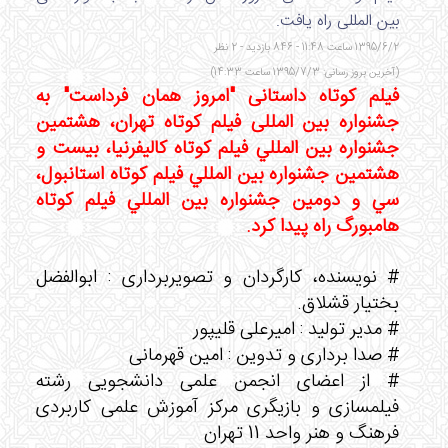
بین المللی راه یافت.
1395/6/2 ساعت 11:48 - 846 بازدید - 2 نظر
(آخرین بروز رسانی: 1395/7/3 ساعت 14:33)
فیلم کوتاه داستانی "امروز همان فرداست"
به
جشنواره بین المللی فیلم کوتاه تهران، هشتمین
جشنواره بين المللي فيلم كوتاه كاليفرنيا، بيست و
هشتمين جشنواره بين المللي فيلم كوتاه استانبول،
سي و دومين جشنواره بين المللي فيلم كوتاه
هامبورگ راه پیدا کرد.
# نویسنده، کارگردان و تصویربرداری : ابوالفضل
بختیار قشلاق.
# مدیر تولید : امیرعلی قلیپور
# صدا برداری و تدوین : امین قهرمانی
# از اعضای انجمن علمی دانشجویی رشته
فیلمسازی و بازیگری مرکز آموزش علمی کاربردی
فرهنگ و هنر واحد 11 تهران