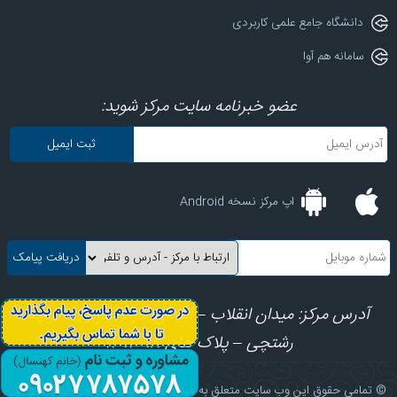
دانشگاه جامع علمی کاربردی
سامانه هم آوا
عضو خبرنامه سایت مرکز شوید:
اپ مرکز نسخه Android
آدرس مرکز: میدان انقلاب – ابتدای کارگرجنوبی – کوچه
رشتچی – پلاک های 8، 10، 12
© تمامی حقوق این وب سایت متعلق به مرکز آموزش علمی کاربردی فرهنگ و هنر