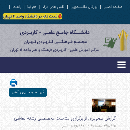
صفحه اصلی
|
پورتال دانشجویی
|
تلفن های مرکز
|
هم آوا
|
راهنما
|
گروه های خبری و آرشیو
گزارش تصویری از برگزاری نشست تخصصی رشته نقاشی
1395/8/11 ساعت 13:49 - 869 بازدید - 1 نظر