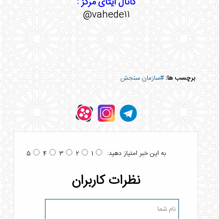
کانال ایتای مرکز :
vahede11@
برچسب ها:
#سازمان سنجش
به این خبر امتیاز دهید:
5
4
3
2
1
نظرات کاربران