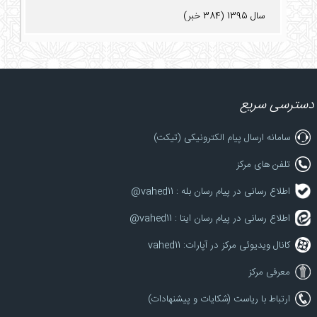
سال 1395 (384 خبر)
دسترسی سریع
سامانه ارسال پیام الکترونیکی (تیکت)
تلفن های مرکز
اطلاع رسانی در پیام رسان بله : vahed11@
اطلاع رسانی در پیام رسان ایتا : vahed11@
کانال ویدیوئی مرکز در آپارات: vahed11
معرفی مرکز
ارتباط با ریاست (شکایات و پیشنهادات)