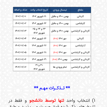
** تـذکـرات مهـم **
1) انتخاب واحد
تنها توسط دانشجو
و فقط در
تاریخ های ذکر شده فوق صورت می پذیرد و طبق