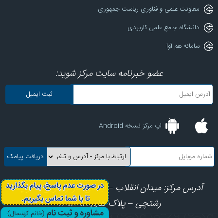
معاونت علمی و فناوری ریاست جمهوری
دانشگاه جامع علمی کاربردی
سامانه هم آوا
عضو خبرنامه سایت مرکز شوید:
اپ مرکز نسخه Android
آدرس مرکز: میدان انقلاب – ابتدای کارگرجنوبی – کوچه
رشتچی – پلاک های 8، 10، 12