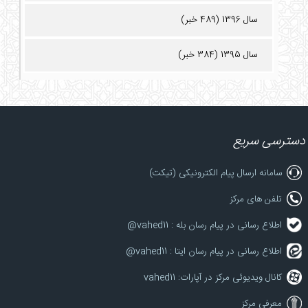
سال 1396 (489 خبر)
سال 1395 (384 خبر)
دسترسی سریع
سامانه ارسال پیام الکترونیکی (تیکت)
تلفن های مرکز
اطلاع رسانی در پیام رسان بله : vahed11@
اطلاع رسانی در پیام رسان ایتا : vahed11@
کانال ویدیوئی مرکز در آپارات: vahed11
معرفی مرکز