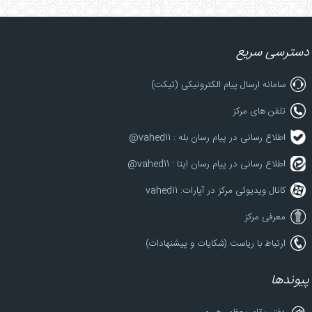
دسترسی سریع
سامانه ارسال پیام الکترونیکی (تیکت)
تلفن های مرکز
اطلاع رسانی در پیام رسان بله : vahed11@
اطلاع رسانی در پیام رسان ایتا : vahed11@
کانال ویدیوئی مرکز در آپارات: vahed11
معرفی مرکز
ارتباط با ریاست (شکایات و پیشنهادات)
پیوندها