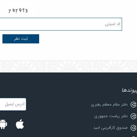
یوندها
دفتر مقام معظم رهبری
دفتر ریاست جمهوری
صندوق کارآفرینی امید