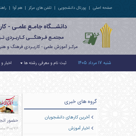
صفحه اصلی
|
پورتال دانشجویی
|
تلفن های مرکز
|
هم آوا
|
راهنم
شنبه 17 مرداد 1405
ثبت نام و معرفی رشته ها
اخبار و 
گروه های خبری
آخرین کارهای دانشجویان
حضور انجمن نقاش
اخبار آموزش
1400/7/1 ساعت 11:39 - 827 بازدید - 0 نظر