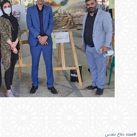
#هفته دفاع مقدس