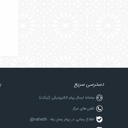
دسترسی سریع
پ
سامانه ارسال پیام الکترونیکی (تیکت)
تلفن های مرکز
اطلاع رسانی در پیام رسان بله : vahed11@