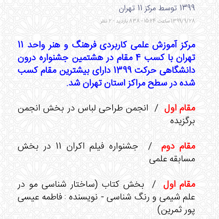
1399 توسط مرکز 11 تهران
1399/9/28 ساعت 15:24 - 838 بازدید - 2 نظر
مرکز آموزش علمی کاربردی فرهنگ و هنر واحد 11
تهران با کسب 4 مقام در هشتمین جشنواره درون
دانشگاهی حرکت 1399 دارای بیشترین مقام کسب
شده در سطح مراکز استان تهران شد.
مقام اول
/ انجمن طراحی لباس در بخش انجمن
برگزیده
مقام دوم
/ جشنواره فیلم اکران 11 در بخش
مسابقه علمی
مقام اول
/ بخش کتاب (ساختار شناسی مو در
علم شیمی و رنگ شناسی - نویسنده : فاطمه عیسی
پور ثمرین)