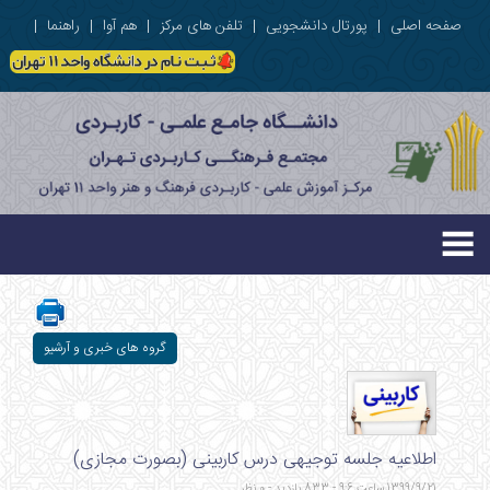
صفحه اصلی
|
پورتال دانشجویی
|
تلفن های مرکز
|
هم آوا
|
راهنما
|
گروه های خبری و آرشیو
اطلاعیه جلسه توجیهی درس کاربینی (بصورت مجازی)
1399/9/21 ساعت 9:6 - 833 بازدید - 0 نظر