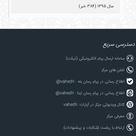
سال 1395 (384 خبر)
دسترسی سریع
سامانه ارسال پیام الکترونیکی (تیکت)
تلفن های مرکز
اطلاع رسانی در پیام رسان بله : vahed11@
اطلاع رسانی در پیام رسان ایتا : vahed11@
کانال ویدیوئی مرکز در آپارات: vahed11
معرفی مرکز
ارتباط با ریاست (شکایات و پیشنهادات)