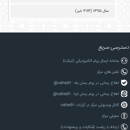
سال 1395 (384 خبر)
دسترسی سریع
سامانه ارسال پیام الکترونیکی (تیکت)
تلفن های مرکز
اطلاع رسانی در پیام رسان بله : vahed11@
اطلاع رسانی در پیام رسان ایتا : vahed11@
کانال ویدیوئی مرکز در آپارات: vahed11
معرفی مرکز
ارتباط با ریاست (شکایات و پیشنهادات)