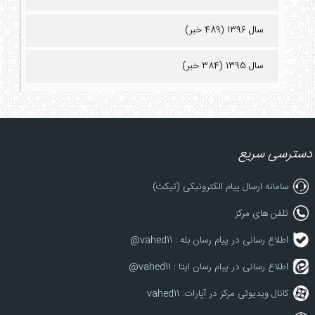
سال 1396 (489 خبر)
سال 1395 (384 خبر)
دسترسی سریع
سامانه ارسال پیام الکترونیکی (تیکت)
تلفن های مرکز
اطلاع رسانی در پیام رسان بله : vahed11@
اطلاع رسانی در پیام رسان ایتا : vahed11@
کانال ویدیوئی مرکز در آپارات: vahed11