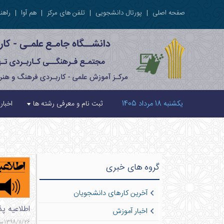
صفحه اصلی
|
پورتال دانشجویی
|
تلفن های مرکز
|
هم آوا
|
راهنم
یکشنبه 18 مرداد 1405
ثبت نام و معرفی رشته ها
اخبار
گروه های خبری
آخرین کارهای دانشجویان
اطلاعیه پ
اخبار آموزش
1398/11/26 ساعت 17:3 - 869 بازدید - 2 نظر