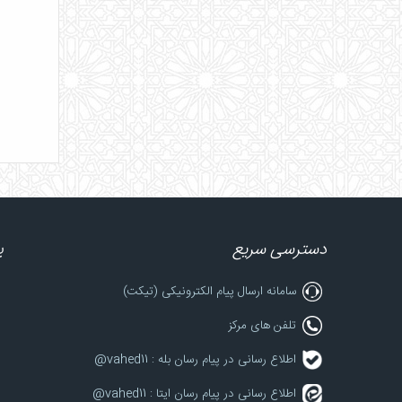
دسترسی سریع
پ
سامانه ارسال پیام الکترونیکی (تیکت)
تلفن های مرکز
اطلاع رسانی در پیام رسان بله : vahed11@
اطلاع رسانی در پیام رسان ایتا : vahed11@