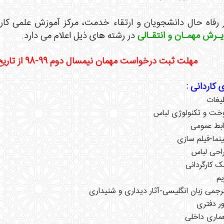
ـرش مهمـان و انتقـالی
در رشته های ذیل اعلام می دارد.
مهلت ثبت درخواست مهمان نیمسال دوم 99-98 از تاریخ 98/11/26 لغایت 98/12/01 است.
 کاردانی :
لیغات
وخت و تکنولوژی لباس
وابط عمومی
ینما-فیلم سازی
راحی لباس
ک کارگردانی
یم
ترجمی زبان انگلیسی-آثار دیداری و شنیداری
ور دفتری
عماری داخلی