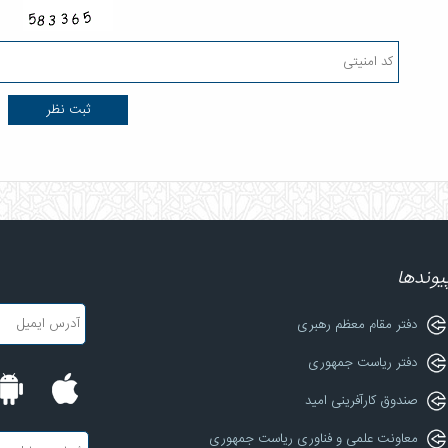
یوندها
دفتر مقام معظم رهبری
دفتر ریاست جمهوری
صندوق کارآفرینی امید
معاونت علمی و فناوری ریاست جمهوری