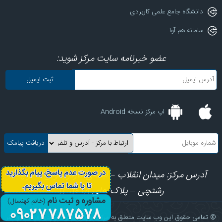
دانشگاه جامع علمی کاربردی
سامانه هم آوا
عضو خبرنامه سایت مرکز شوید:
اپ مرکز نسخه Android
آدرس مرکز: میدان انقلاب – ابتدای کارگرجنوبی – کوچه
رشتچی – پلاک های 8، 10، 12
© تمامی حقوق این وب سایت متعلق به مرکز آموزش علمی کاربردی فرهنگ و هنر