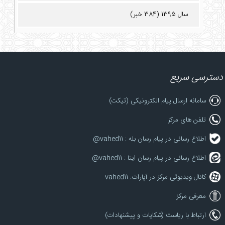
سال 1395 (384 خبر)
دسترسی سریع
سامانه ارسال پیام الکترونیکی (تیکت)
تلفن های مرکز
اطلاع رسانی در پیام رسان بله : vahed11@
اطلاع رسانی در پیام رسان ایتا : vahed11@
کانال ویدیوئی مرکز در آپارات: vahed11
معرفی مرکز
ارتباط با ریاست (شکایات و پیشنهادات)