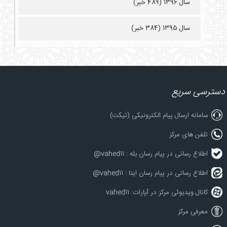
سال 1396 (489 خبر)
سال 1395 (384 خبر)
دسترسی سریع
سامانه ارسال پیام الکترونیکی (تیکت)
تلفن های مرکز
اطلاع رسانی در پیام رسان بله : vahed11@
اطلاع رسانی در پیام رسان ایتا : vahed11@
کانال ویدیوئی مرکز در آپارات: vahed11
معرفی مرکز