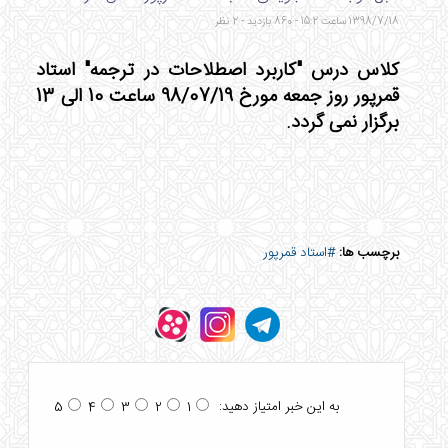
1398/7/18 ساعت 15:2 - 860 بازدید - 2 نظر
کلاس درس "کاربرد اصطلاحات در ترجمه" استاد
قمرپور روز جمعه مورخ 98/07/19 ساعت 10 الی 13
برگزار نمی گردد.
برچسب ها:
#استاد قمرپور
به این خبر امتیاز دهید:
5
4
3
2
1