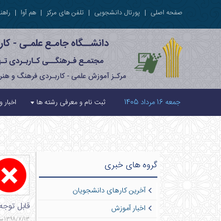
صفحه اصلی
|
پورتال دانشجویی
|
تلفن های مرکز
|
هم آوا
|
راهنم
جمعه 16 مرداد 1405
ثبت نام و معرفی رشته ها
اخبار و
گروه های خبری
آخرین کارهای دانشجویان
قابل توجه
اخبار آموزش
1398/7/13 ساعت 12:57 - 860 بازدید - 2 نظر