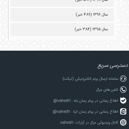
سال 1396 (489 خبر)
سال 1395 (384 خبر)
دسترسی سریع
سامانه ارسال پیام الکترونیکی (تیکت)
تلفن های مرکز
اطلاع رسانی در پیام رسان بله : vahed11@
اطلاع رسانی در پیام رسان ایتا : vahed11@
کانال ویدیوئی مرکز در آپارات: vahed11