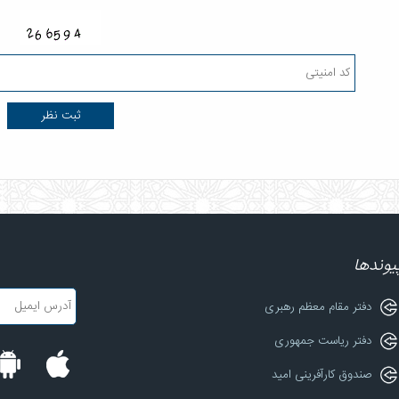
یوندها
دفتر مقام معظم رهبری
دفتر ریاست جمهوری
صندوق کارآفرینی امید