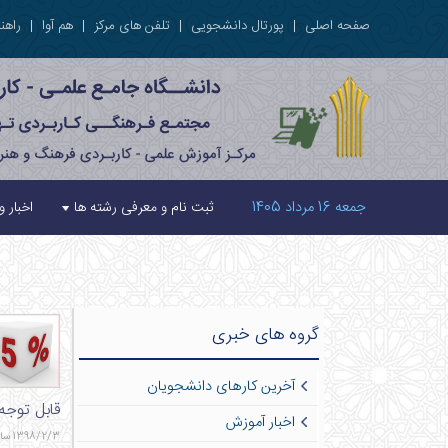
صفحه اصلی
|
پورتال دانشجویی
|
تلفن های مرکز
|
هم آوا
|
راهنم
جمعه 16 مرداد 1405
ثبت نام و معرفی رشته ها
اخبار و
گروه های خبری
آخرین کارهای دانشجویان
قابل توجه کلیه دانش
اخبار آموزش
1398/2/3 ساعت 15:40 - 848 بازدید - 2 نظر