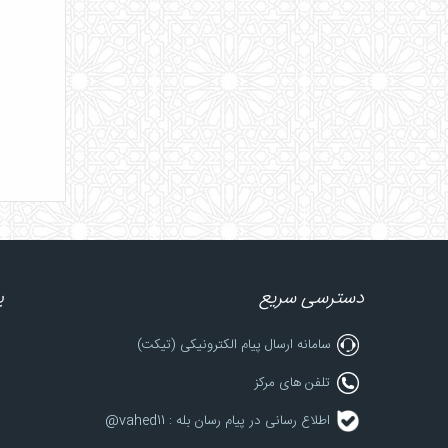
دسترسی سریع
پ
سامانه ارسال پیام الکترونیکی (تیکت)
تلفن های مرکز
اطلاع رسانی در پیام رسان بله : vahed11@