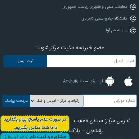
معاونت علمی و فناوری ریاست جمهوری
دانشگاه جامع علمی کاربردی
سامانه هم آوا
عضو خبرنامه سایت مرکز شوید:
اپ مرکز نسخه Android
آدرس مرکز: میدان انقلاب – ابتدای کارگرجنوبی – کوچه
رشتچی – پلاک های 8، 10، 12