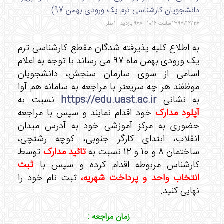
دانشجویان کارشناسی ترم یک ورودی بهمن 97)
1397/12/26 ساعت 10:16 - 968 بازدید - 1 نظر
به اطلاع کلیه پذیرفته شدگان مقطع کارشناسی ترم
یک ورودی بهمن ماه 97 می رساند با توجه به اعلام
اسامی از سوی سازمان سنجش، دانشجویان
موظفند هر چه سریعتر با مراجعه به سامانه هم آوا
به نشانی
https://edu.uast.ac.ir
نسبت به
آپلود مدارک
خود اقدام نمایند و سپس با مراجعه
حضوری به مرکز آموزشی خود به آدرس میدان
انقلاب، ابتدای کارگر جنوبی، کوچه رشتچی،
ساختمان 8 و 10 و 12 نسبت به
تائید مدارک
توسط
کارشناس مربوطه اقدام کرده و سپس با
ثبت
انتخاب واحد و پرداخت شهریه،
ثبت نام خود را
نهایی کنید.
زمان مراجعه :