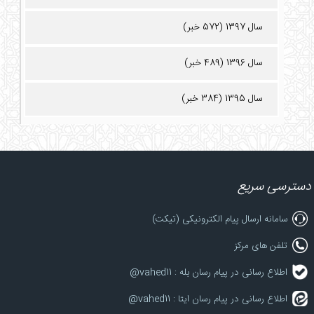
سال 1397 (572 خبر)
سال 1396 (489 خبر)
سال 1395 (384 خبر)
دسترسی سریع
سامانه ارسال پیام الکترونیکی (تیکت)
تلفن های مرکز
اطلاع رسانی در پیام رسان بله : vahed11@
اطلاع رسانی در پیام رسان ایتا : vahed11@