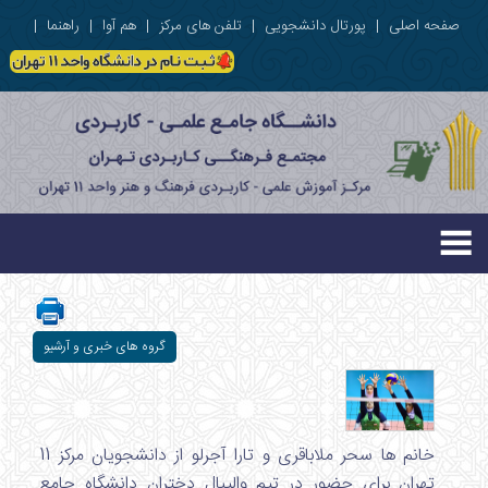
صفحه اصلی
|
پورتال دانشجویی
|
تلفن های مرکز
|
هم آوا
|
راهنما
|
گروه های خبری و آرشیو
خانم ها سحر ملاباقری و تارا آجرلو از دانشجویان مرکز 11
تهران برای حضور در تیم والیبال دختران دانشگاه جامع