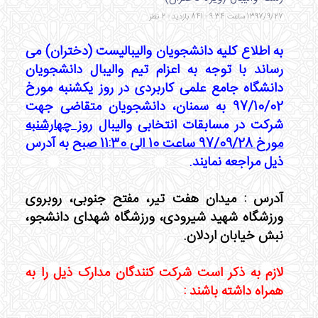
1397/9/27 ساعت 9:34 - 841 بازدید - 2 نظر
به اطلاع کلیه دانشجویان والیبالیست (دختران) می
رساند با توجه به اعزام تیم والیبال دانشجویان
دانشگاه جامع علمی کاربردی در روز یکشنبه مورخ
97/10/02 به سمنان، دانشجویان متقاضی جهت
شرکت در مسابقات انتخابی والیبال
روز چهارشنبه
مورخ 97/09/28 ساعت 10 الی 11:30 صبح
به آدرس
ذیل مراجعه نمایند.
آدرس : میدان هفت تیر، مفتح جنوبی، روبروی
ورزشگاه شهید شیرودی، ورزشگاه شهدای دانشجو،
نبش خیابان اردلان.
لازم به ذکر است شرکت کنندگان مدارک ذیل را به
همراه داشته باشند :