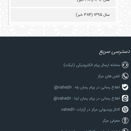
سال 1395 (384 خبر)
دسترسی سریع
سامانه ارسال پیام الکترونیکی (تیکت)
تلفن های مرکز
اطلاع رسانی در پیام رسان بله : vahed11@
اطلاع رسانی در پیام رسان ایتا : vahed11@
کانال ویدیوئی مرکز در آپارات: vahed11
معرفی مرکز