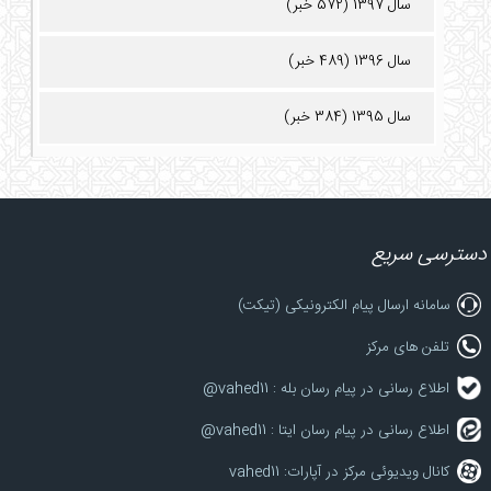
سال 1397 (572 خبر)
سال 1396 (489 خبر)
سال 1395 (384 خبر)
دسترسی سریع
سامانه ارسال پیام الکترونیکی (تیکت)
تلفن های مرکز
اطلاع رسانی در پیام رسان بله : vahed11@
اطلاع رسانی در پیام رسان ایتا : vahed11@
کانال ویدیوئی مرکز در آپارات: vahed11