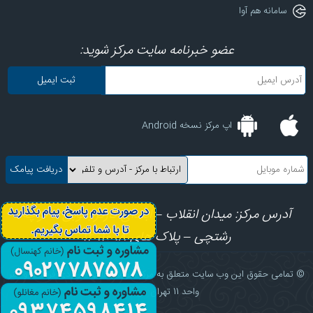
سامانه هم آوا
عضو خبرنامه سایت مرکز شوید:
اپ مرکز نسخه Android
آدرس مرکز: میدان انقلاب – ابتدای کارگرجنوبی – کوچه
رشتچی – پلاک های 8، 10، 12
© تمامی حقوق این وب سایت متعلق به مرکز آموزش علمی کاربردی فرهنگ و هنر
واحد 11 تهران می باشد.