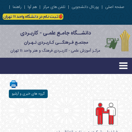
صفحه اصلی
|
پورتال دانشجویی
|
تلفن های مرکز
|
هم آوا
|
راهنما
|
گروه های خبری و آرشیو