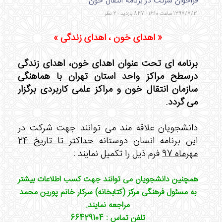
فراخوان شرکت در برنامه انتقال خون
1397/7/21 ساعت 16:10 - 847 بازدید - 2 نظر
« اهدای خون ، اهدای زندگی »
برنامه ای تحت عنوان اهدای خون، اهدای زندگی
درسطح مراکز واحد استان تهران با هماهنگی
سازمان انتقال خون و مراکز علمی کاربردی برگزار
می گردد.
دانشجویان علاقه مند می توانند جهت شرکت در
این برنامه انسان دوستانه
حداکثر تا تاریخ 24
مهرماه 97
فرم ذیل را تکمیل نمایند :
همچنین دانشجویان می توانند جهت کسب اطلاعات بیشتر
به مسئول فرهنگی مرکز (کتابخانه) سرکار خانم پورین محمد
مراجعه نمایند.
تلفن تماس : 66429104