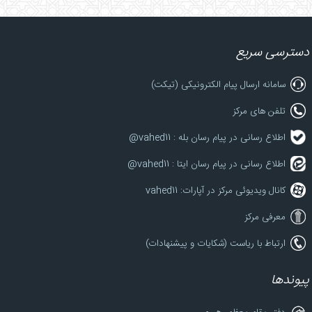
دسترسی سریع
سامانه ارسال پیام الکترونیکی (تیکت)
تلفن های مرکز
اطلاع رسانی در پیام رسان بله : vahed11@
اطلاع رسانی در پیام رسان ایتا : vahed11@
کانال ویدیوئی مرکز در آپارات: vahed11
معرفی مرکز
ارتباط با ریاست (شکایات و پیشنهادات)
پیوندها