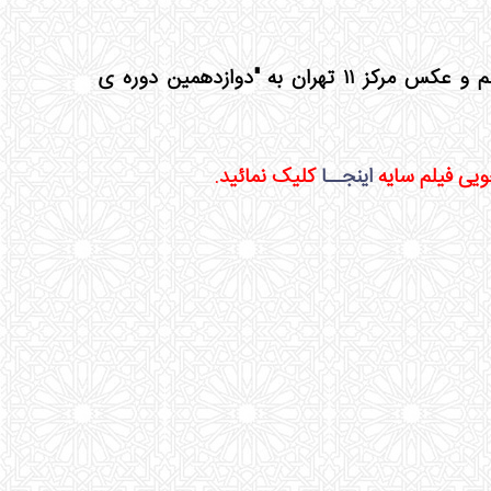
كاري از محمد حسني دبير فيلم و عكس مركز ١١ تهران به "دوازدهمین دوره ی
ویی فیلم سایه
اینجــا
کلیک نمائید.