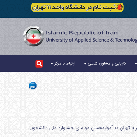
کاریابی و مشاوره شغلی
ارتباط با مرکز
فیلمنامه ی "قانون حمایت از کارمندان" كاري از محمد حسني دبير فيلم و عكس مركز ١١ تهران به "دوازدهمین دوره ی جشنواره ملی دانشجویی