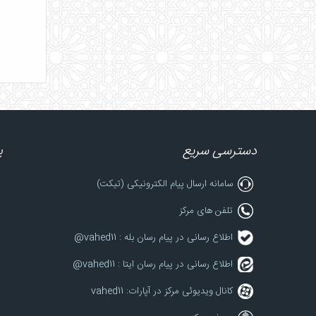
دسترسی سریع
پ
سامانه ارسال پیام الکترونیکی (تیکت)
تلفن های مرکز
اطلاع رسانی در پیام رسان بله : vahed11@
اطلاع رسانی در پیام رسان ایتا : vahed11@
کانال ویدیوئی مرکز در آپارات: vahed11