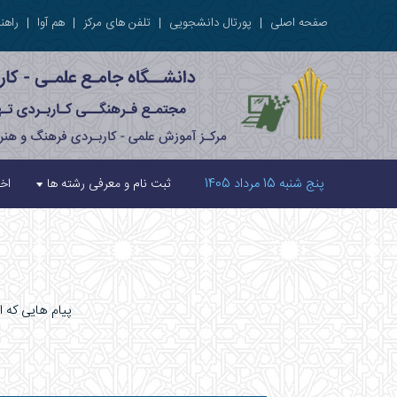
صفحه اصلی
|
پورتال دانشجویی
|
تلفن های مرکز
|
هم آوا
|
راهنم
پنج شنبه 15 مرداد 1405
ثبت نام و معرفی رشته ها
اخب
پیام هایی که 