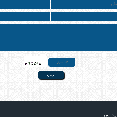
یوندها